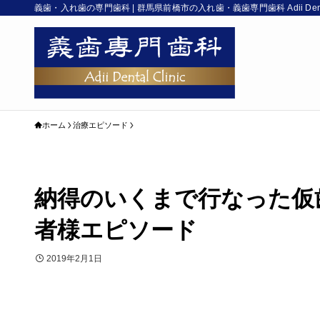
義歯・入れ歯の専門歯科 | 群馬県前橋市の入れ歯・義歯専門歯科 Adii Denta
ホーム
治療エピソード
納得のいくまで行なった仮歯
者様エピソード
2019年2月1日