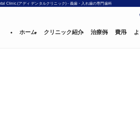
l Clinic.(アディ デンタルクリニック) - 義歯・入れ歯の専門歯科
ホーム
クリニック紹介
治療例
費用
よ