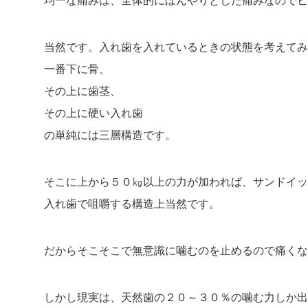
均一な痛みは、全体的にぼんやりとした痛みなので
ヒ
当然です。入れ歯を入れているときの状態を考えてみ
一番下に骨、
その上に歯茎、
その上に硬い入れ歯
の単純には三層構造です。
そこに上から５０㎏以上の力が加われば、サンドイッ
入れ歯で咀嚼する構造上当然です。
だからそこそこで無意識に噛むのを止めるので痛くな
しかし現実は、天然歯の２０～３０％の噛む力しか出